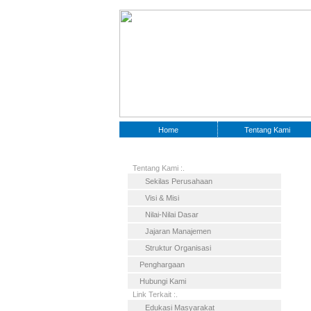
Home
Tentang Kami
Tentang Kami :.
Sekilas Perusahaan
Visi & Misi
Nilai-Nilai Dasar
Jajaran Manajemen
Struktur Organisasi
Penghargaan
Hubungi Kami
Link Terkait :.
Edukasi Masyarakat