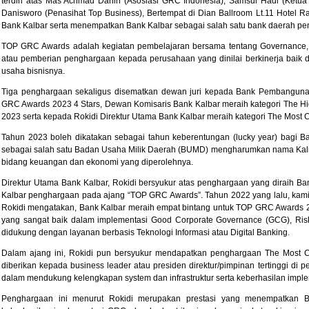
terdiri atas Mas Achmad Daniri (Asosiasi GRC Indonesia), Samsul Hadi (Ket
Danisworo (Penasihat Top Business), Bertempat di Dian Ballroom Lt.11 Hotel R
Bank Kalbar serta menempatkan Bank Kalbar sebagai salah satu bank daerah pe
TOP GRC Awards adalah kegiatan pembelajaran bersama tentang Governance, R
atau pemberian penghargaan kepada perusahaan yang dinilai berkinerja baik
usaha bisnisnya.
Tiga penghargaan sekaligus disematkan dewan juri kepada Bank Pembangunan
GRC Awards 2023 4 Stars, Dewan Komisaris Bank Kalbar meraih kategori The H
2023 serta kepada Rokidi Direktur Utama Bank Kalbar meraih kategori The Most
Tahun 2023 boleh dikatakan sebagai tahun keberentungan (lucky year) bagi Ba
sebagai salah satu Badan Usaha Milik Daerah (BUMD) mengharumkan nama Kali
bidang keuangan dan ekonomi yang diperolehnya.
Direktur Utama Bank Kalbar, Rokidi bersyukur atas penghargaan yang diraih Ba
Kalbar penghargaan pada ajang “TOP GRC Awards”. Tahun 2022 yang lalu, kami
Rokidi mengatakan, Bank Kalbar meraih empat bintang untuk TOP GRC Awards 20
yang sangat baik dalam implementasi Good Corporate Governance (GCG), R
didukung dengan layanan berbasis Teknologi Informasi atau Digital Banking.
Dalam ajang ini, Rokidi pun bersyukur mendapatkan penghargaan The Most 
diberikan kepada business leader atau presiden direktur/pimpinan tertinggi di p
dalam mendukung kelengkapan system dan infrastruktur serta keberhasilan impl
Penghargaan ini menurut Rokidi merupakan prestasi yang menempatkan Ba