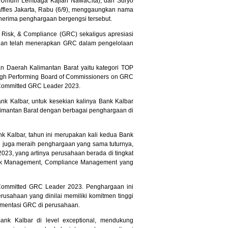
ua Umum Lembaga Kajian NawaCita), dan Suryo
affles Jakarta, Rabu (6/9), menggaungkan nama
nerima penghargaan bergengsi tersebut.
isk, & Compliance (GRC) sekaligus apresiasi
 dan telah menerapkan GRC dalam pengelolaan
 Daerah Kalimantan Barat yaitu kategori TOP
igh Performing Board of Commissioners on GRC
 Committed GRC Leader 2023.
nk Kalbar, untuk kesekian kalinya Bank Kalbar
mantan Barat dengan berbagai penghargaan di
nk Kalbar, tahun ini merupakan kali kedua Bank
 juga meraih penghargaan yang sama tuturnya,
23, yang artinya perusahaan berada di tingkat
isk Management, Compliance Management yang
Committed GRC Leader 2023. Penghargaan ini
erusahaan yang dinilai memiliki komitmen tinggi
ementasi GRC di perusahaan.
nk Kalbar di level exceptional, mendukung