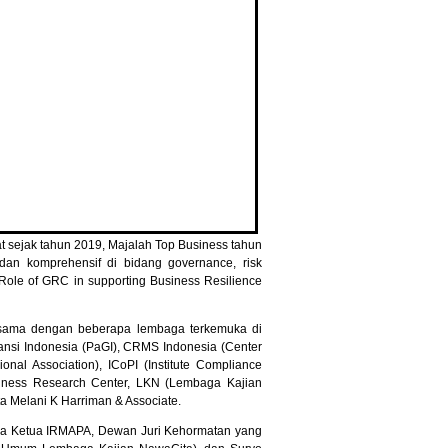
 sejak tahun 2019, Majalah Top Business tahun
dan komprehensif di bidang governance, risk
le of GRC in supporting Business Resilience
 sama dengan beberapa lembaga terkemuka di
ansi Indonesia (PaGI), CRMS Indonesia (Center
al Association), ICoPI (Institute Compliance
siness Research Center, LKN (Lembaga Kajian
ta Melani K Harriman & Associate.
ga Ketua IRMAPA, Dewan Juri Kehormatan yang