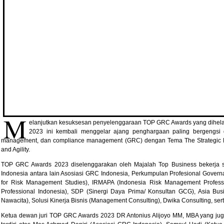
M
elanjutkan kesuksesan penyelenggaraan TOP GRC Awards yang dihelat
2023 ini kembali menggelar ajang penghargaan paling bergengsi 
management, dan compliance management (GRC) dengan Tema The Strategic Ro
and Agility.
TOP GRC Awards 2023 diselenggarakan oleh Majalah Top Business bekerja
Indonesia antara lain Asosiasi GRC Indonesia, Perkumpulan Profesional Govern
for Risk Management Studies), IRMAPA (Indonesia Risk Management Profession
Professional Indonesia), SDP (Sinergi Daya Prima/ Konsultan GCG), Asia Bu
Nawacita), Solusi Kinerja Bisnis (Management Consulting), Dwika Consulting, ser
Ketua dewan juri TOP GRC Awards 2023 DR Antonius Alijoyo MM, MBA yang ju