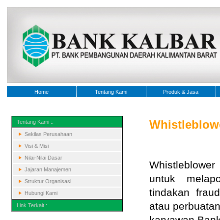
Home
Tentang Kami
Produk & Jasa
Whistleblow
Tentang Kami :.
Sekilas Perusahaan
Visi & Misi
Nilai-Nilai Dasar
Whistleblower
Jajaran Manajemen
untuk melapo
Struktur Organisasi
tindakan frau
Hubungi Kami
atau perbuatan
Link Terkait :.
karyawan Bank