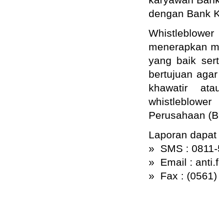
dengan Bank K
Whistleblowe
menerapkan ma
yang baik ser
bertujuan agar
khawatir ata
whistleblow
Perusahaan (BP
Laporan dapat 
» SMS : 0811-
» Email : anti
» Fax : (0561