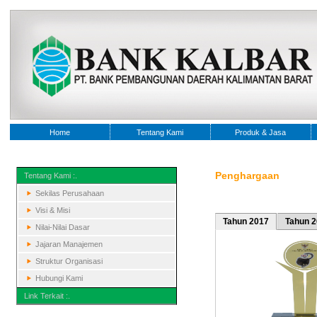
Home
Tentang Kami
Produk & Jasa
Penghargaan
Tentang Kami :.
Sekilas Perusahaan
Visi & Misi
Tahun 2017
Tahun 
Nilai-Nilai Dasar
Jajaran Manajemen
Struktur Organisasi
Hubungi Kami
Link Terkait :.