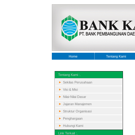
Home
Tentang Kami
Tentang Kami :.
Sekilas Perusahaan
Visi & Misi
Nilai-Nilai Dasar
Jajaran Manajemen
Struktur Organisasi
Penghargaan
Hubungi Kami
Link Terkait :.