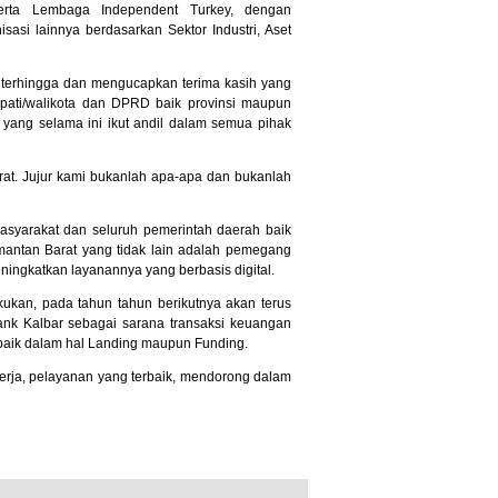
ta Lembaga Independent Turkey, dengan
si lainnya berdasarkan Sektor Industri, Aset
 terhingga dan mengucapkan terima kasih yang
upati/walikota dan DPRD baik provinsi maupun
 yang selama ini ikut andil dalam semua pihak
at. Jujur kami bukanlah apa-apa dan bukanlah
asyarakat dan seluruh pemerintah daerah baik
mantan Barat yang tidak lain adalah pemegang
ingkatkan layanannya yang berbasis digital.
akukan, pada tahun tahun berikutnya akan terus
nk Kalbar sebagai sarana transaksi keuangan
baik dalam hal Landing maupun Funding.
erja, pelayanan yang terbaik, mendorong dalam