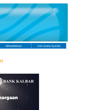
Whistleblower
Unit Usaha Syariah
22