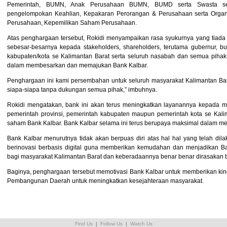
Pemerintah, BUMN, Anak Perusahaan BUMN, BUMD serta Swasta ser
pengelompokan Keahlian, Kepakaran Perorangan & Perusahaan serta Organisa
Perusahaan, Kepemilikan Saham Perusahaan.
Atas penghargaan tersebut, Rokidi menyampaikan rasa syukurnya yang tiada
sebesar-besarnya kepada stakeholders, shareholders, terutama gubernur, b
kabupaten/kota se Kalimantan Barat serta seluruh nasabah dan semua pihak
dalam membesarkan dan memajukan Bank Kalbar.
Penghargaan ini kami persembahan untuk seluruh masyarakat Kalimantan Bar
siapa-siapa tanpa dukungan semua pihak,” imbuhnya.
Rokidi mengatakan, bank ini akan terus meningkatkan layanannya kepada m
pemerintah provinsi, pemerintah kabupaten maupun pemerintah kota se Kali
saham Bank Kalbar. Bank Kalbar selama ini terus berupaya maksimal dalam men
Bank Kalbar menurutnya tidak akan berpuas diri atas hal hal yang telah dil
berinovasi berbasis digital guna memberikan kemudahan dan menjadikan Ba
bagi masyarakat Kalimantan Barat dan keberadaannya benar benar dirasakan 
Baginya, penghargaan tersebut memotivasi Bank Kalbar untuk memberikan kin
Pembangunan Daerah untuk meningkatkan kesejahteraan masyarakat.
Find Us
|
Follow Us
|
Watch Us