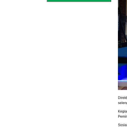
Direk
selen
Kegia
Pemim
Sosia