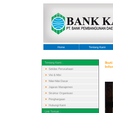
Home
Tentang Kami
Ikut
Tentang Kami :.
Info
Sekilas Perusahaan
Visi & Misi
Nilai-Nilai Dasar
Jajaran Manajemen
Struktur Organisasi
Penghargaan
Hubungi Kami
Link Terkait :.