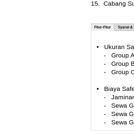
15. Cabang S
Fitur-Fitur
Syarat &
• Ukuran Safe
- Group A be
- Group B be
- Group C be
• Biaya Safe 
- Jaminan k
- Sewa Grou
- Sewa Grou
- Sewa Grou