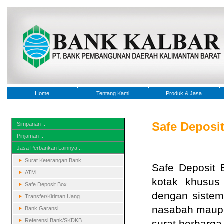
Home
Tentang Kami
Produk & Jasa
Safe Deposi
Simpanan :.
Pinjaman :.
Jasa Perbankan Lainnya :.
Surat Keterangan Bank
Safe Deposit 
ATM
kotak khusus
Safe Deposit Box
dengan sistem
Transfer/Kiriman Uang
nasabah maup
Bank Garansi
Referensi Bank/SKDKB
surat berharga