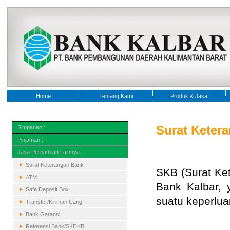
Home
Tentang Kami
Produk & Jasa
Surat Keter
Simpanan :.
Pinjaman :.
Jasa Perbankan Lainnya :.
Surat Keterangan Bank
SKB (Surat Ke
ATM
Bank Kalbar, 
Safe Deposit Box
suatu keperlua
Transfer/Kiriman Uang
Bank Garansi
Referensi Bank/SKDKB