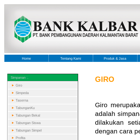
Home
Tentang Kami
Produk & Jasa
GIRO
Simpanan :.
Giro
Simpeda
Taserna
Giro merupaka
TabunganKu
adalah simpan
Tabungan Bekal
dilakukan set
Tabungan Siswa
dengan cara p
Tabungan Simpel
Profita