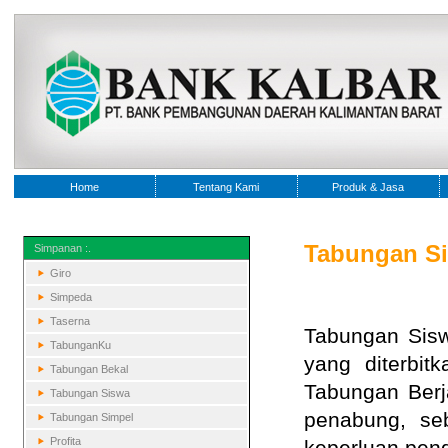
Home
Tentang Kami
Produk & Jasa
Tabungan S
Simpanan :.
Giro
Simpeda
Taserna
Tabungan Sisw
TabunganKu
yang diterbit
Tabungan Bekal
Tabungan Berj
Tabungan Siswa
penabung, se
Tabungan Simpel
Profita
keperluan pen