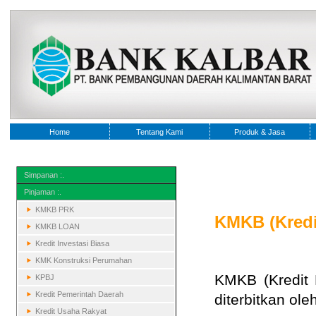
Home
Tentang Kami
Produk & Jasa
Simpanan :.
Pinjaman :.
KMKB PRK
KMKB (Kredi
KMKB LOAN
Kredit Investasi Biasa
KMK Konstruksi Perumahan
KMKB (Kredit 
KPBJ
Kredit Pemerintah Daerah
diterbitkan ole
Kredit Usaha Rakyat