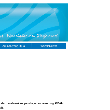
Agunan yang Dijual
Whistleblower
dalam melakukan pembayaran rekening PDAM,
t).