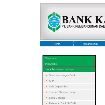
Home
Tentang Kami
Simpanan :.
Pinjaman :.
Jasa Perbankan Lainnya :.
Surat Keterangan Bank
ATM
Safe Deposit Box
Transfer/Kiriman Uang
Bank Garansi
Referensi Bank/SKDKB