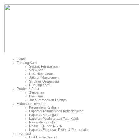
Home
Tentang Kami
Sekilas Perusahaan
Visi & Misi
Nilai-Nilai Dasar
Jajaran Manajemen
Struktur Organisasi
Hubungi Kami
Produk & Jasa
Simpanan
Pinjaman
Jasa Perbankan Lainnya
Hubungan Investor
Kepemilikan Saham
Laporan Tahunan dan Keberlanjutan
Laporan Keuangan
Laporan Pelaksanaan Tata Kelola
Rasio Pengungkit
Rasio LCR dan NSFR
Laporan Eksposur Risiko & Permodalan
Informasi
Unit Usaha Syariah