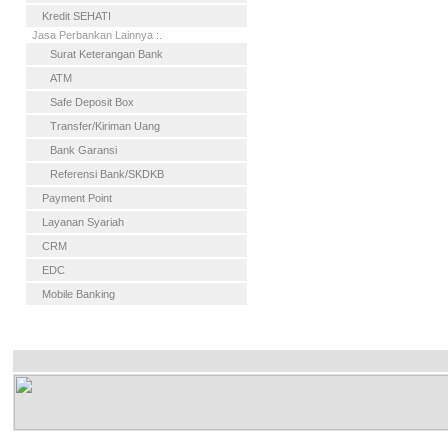
Kredit SEHATI
Jasa Perbankan Lainnya :.
Surat Keterangan Bank
ATM
Safe Deposit Box
Transfer/Kiriman Uang
Bank Garansi
Referensi Bank/SKDKB
Payment Point
Layanan Syariah
CRM
EDC
Mobile Banking