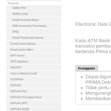
Pinjaman :.
KMKB PRK
KMKB LOAN
Kredit Investasi Biasa
Electronic Data
KMK Konstruksi Perumahan
KPBJ
Kredit Pemerintah Daerah
Kartu ATM Bank 
Kredit Usaha Rakyat
transaksi pemba
Kredit Usaha Mikro
bertanda Prima d
KPR Umum
KPR Sejahtera
KREATIF
Keunggulan
Cash Collateral Credit
Dapat digun
KUSERNA
PRIMA Debit
KAPUAS
Tidak perl
KAPUAS Plus
Mengurangi 
KAPUAS Perangkat Desa
Memberikan
KAPUAS BPD
KAPUAS KDAD