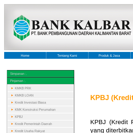
Home
Tentang Kami
Produk & Jasa
Simpanan :.
Pinjaman :.
KMKB PRK
KMKB LOAN
KPBJ (Kredi
Kredit Investasi Biasa
KMK Konstruksi Perumahan
KPBJ
KPBJ (Kredit 
Kredit Pemerintah Daerah
yang diterbitk
Kredit Usaha Rakyat