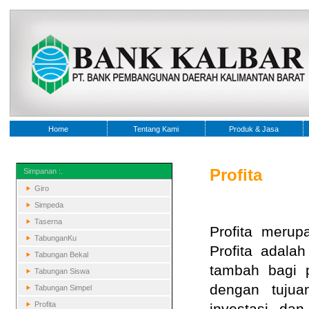
Home
Tentang Kami
Produk & Jasa
Profita
Simpanan :.
Giro
Simpeda
Taserna
Profita merup
TabunganKu
Profita adala
Tabungan Bekal
tambah bagi 
Tabungan Siswa
dengan tujuan
Tabungan Simpel
Profita
investasi da