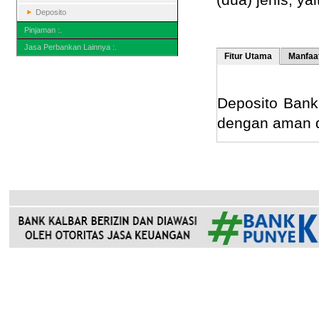
Deposito
Pinjaman :.
Jasa Perbankan Lainnya :.
Fitur Utama
Manfaa
Deposito Bank 
dengan aman 