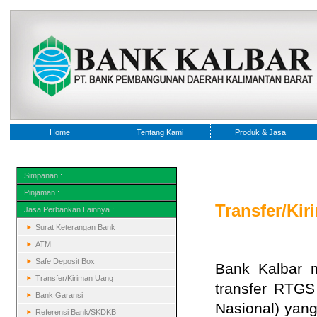
Home
Tentang Kami
Produk & Jasa
Simpanan :.
Pinjaman :.
Transfer/Ki
Jasa Perbankan Lainnya :.
Surat Keterangan Bank
ATM
Safe Deposit Box
Bank Kalbar m
Transfer/Kiriman Uang
transfer RTGS
Bank Garansi
Nasional) yan
Referensi Bank/SKDKB